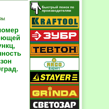
Быстрый поиск по
производителям
еры
ломер
еющей
ункц,
чность
азон
град.