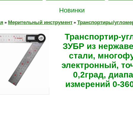
Новинки
ая
Мерительный инструмент
Транспортиры/углом
»
»
Транспортир-уг
ЗУБР из нержав
стали, многоф
электронный, то
0,2град, диап
измерений 0-360