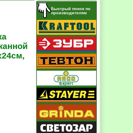
Быстрый поиск по
производителям
ка
тканной
х24см,