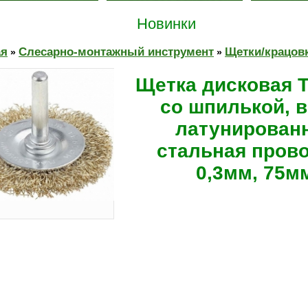
Новинки
ая
Слесарно-монтажный инструмент
Щетки/крацов
»
»
Щетка дисковая 
со шпилькой, в
латунирован
стальная пров
0,3мм, 75м