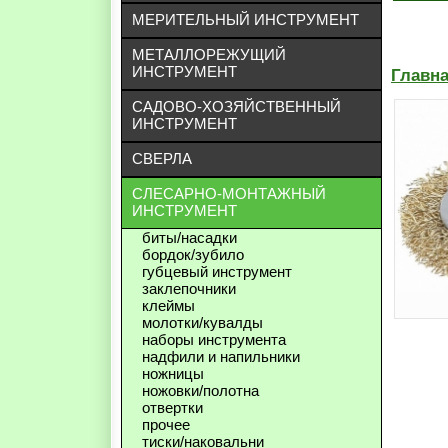
МЕРИТЕЛЬНЫЙ ИНСТРУМЕНТ
МЕТАЛЛОРЕЖУЩИЙ
ИНСТРУМЕНТ
Главн
САДОВО-ХОЗЯЙСТВЕННЫЙ
ИНСТРУМЕНТ
СВЕРЛА
СЛЕСАРНО-МОНТАЖНЫЙ
ИНСТРУМЕНТ
биты/насадки
бордок/зубило
губцевый инструмент
заклепочники
клеймы
молотки/кувалды
наборы инструмента
надфили и напильники
ножницы
ножовки/полотна
отвертки
прочее
тиски/наковальни