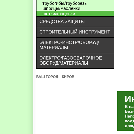
трубогибы/труборезы
шприцы/масленки
щетки/крацовки
СРЕДСТВА ЗАЩИТЫ
СТРОИТЕЛЬНЫЙ ИНСТРУМЕНТ
ЭЛЕКТРО-ИНСТР/ОБОРУД/
МАТЕРИАЛЫ
ЭЛЕКТРО/ГАЗОСВАРОЧНОЕ
ОБОРУД/МАТЕРИАЛЫ
ВАШ ГОРОД:
КИРОВ
И
В н
Без
Нап
под
дож