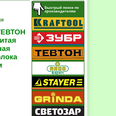
Быстрый поиск по
производителям
ки
ТЕВТОН
итая
ная
олока
м