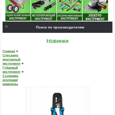
Поиск по производителям
Новинки
»
Главная
Слесарно-
монтажный
»
инструмент
Губцевый
»
инструмент
Съемники
изоляции/
кримперы