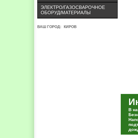
ЭЛЕКТРО/ГАЗОСВАРОЧНОЕ
ОБОРУД/МАТЕРИАЛЫ
ВАШ ГОРОД:
КИРОВ
И
В н
Без
Нап
под
дож