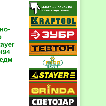
Быстрый поиск по
производителям
но-
о
ayer
H94
редм