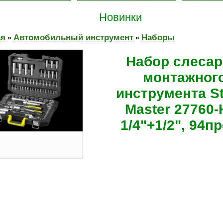
Новинки
ая
Автомобильный инструмент
Наборы
»
»
Набор слесар
монтажног
инструмента St
Master 27760-
1/4"+1/2", 94п