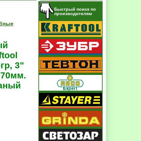
Быстрый поиск по
производителям
убные
ый
tool
гр, 3"
670мм.
ваный