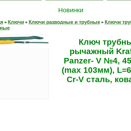
Новинки
ая
Ключи
Ключи разводные и трубные
Ключи тр
»
»
»
ные
Ключ трубн
рычажный Kraf
Panzer- V №4, 45
(max 103мм), L=
Cr-V сталь, ко