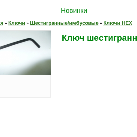
Новинки
ая
Ключи
Шестигранные/имбусовые
Ключи HEX
»
»
»
Ключ шестигранн