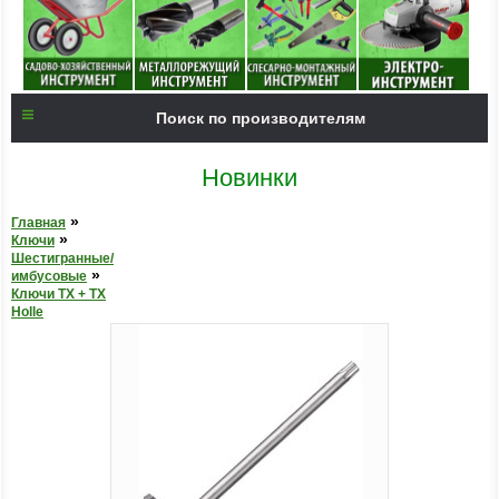
Поиск по производителям
Новинки
»
Главная
»
Ключи
Шестигранные/
»
имбусовые
Ключи TX + TX
Holle