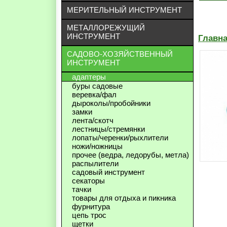
МЕРИТЕЛЬНЫЙ ИНСТРУМЕНТ
МЕТАЛЛОРЕЖУЩИЙ
ИНСТРУМЕНТ
Главн
САДОВО-ХОЗЯЙСТВЕННЫЙ
ИНСТРУМЕНТ
адаптеры
буры садовые
веревка/фал
дыроколы/пробойники
замки
лента/скотч
лестницы/стремянки
лопаты/черенки/рыхлители
ножи/ножницы
прочее (ведра, ледорубы, метла)
распылители
садовый инструмент
секаторы
тачки
товары для отдыха и пикника
фурнитура
цепь трос
щетки