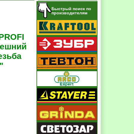
Быстрый поиск по
производителям
PROFI
нешний
езьба
"