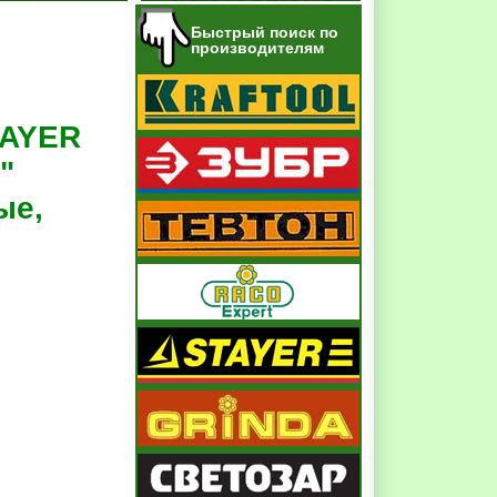
Быстрый поиск по
производителям
TAYER
"
ые,
е