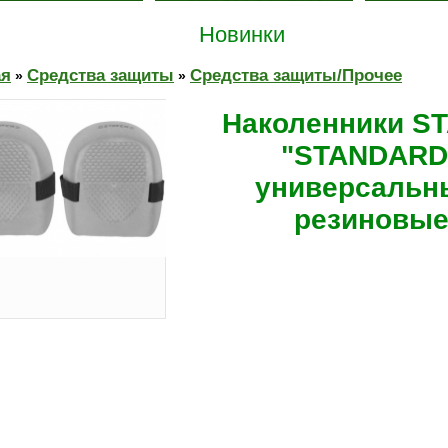
Новинки
ая
Средства защиты
Средства защиты/Прочее
»
»
Наколенники S
"STANDARD
универсальн
резиновы