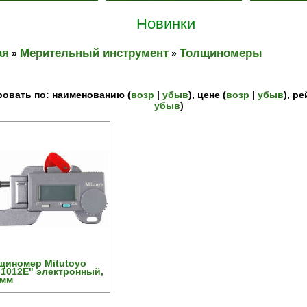
Новинки
ая
Мерительный инструмент
Толщиномеры
»
»
овать по: наименованию (
возр
|
убыв
), цене (
возр
|
убыв
), ре
убыв
)
щиномер Mitutoyo
-1012E" электронный,
2мм