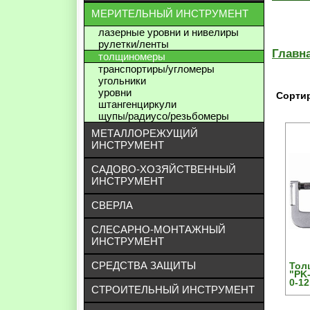
МЕРИТЕЛЬНЫЙ ИНСТРУМЕНТ
лазерные уровни и нивелиры
рулетки/ленты
Главн
толщиномеры
транспортиры/угломеры
угольники
уровни
Сортир
штангенциркули
щупы/радиусо/резьбомеры
МЕТАЛЛОРЕЖУЩИЙ
ИНСТРУМЕНТ
САДОВО-ХОЗЯЙСТВЕННЫЙ
ИНСТРУМЕНТ
СВЕРЛА
СЛЕСАРНО-МОНТАЖНЫЙ
ИНСТРУМЕНТ
СРЕДСТВА ЗАЩИТЫ
Тол
"PK
0-1
СТРОИТЕЛЬНЫЙ ИНСТРУМЕНТ