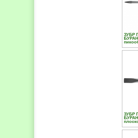
ЗУБР
БУРАН
пикоо
ЗУБР
БУРАН
плоско