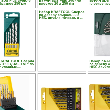
 SDS-Plus Зубило
БУРАН SDS-Plus Зубило
БУРАН SDS-
бразное 250 мм
плоское 20 х 250 мм
плоское изо
250 мм
Набор KRAFTOOL Сверла
по дереву спиральные
HEX, двухленточные, с W-
образной заточкой,
шестигран. хвостовик, в
боксе, 5шт
 KRAFTOOL Сверла
Набор KRA
STRIE QUALITAT" по
по дереву 
у ударные,
HEX, двухл
нтр. наконечник,
образной з
др. хвостовик, в
шестигран. 
 5шт
боксе, 8шт