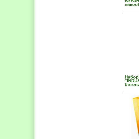
БУРАН
пикоо
Набор
"INDU
бетон
самоце
цилин
боксе,