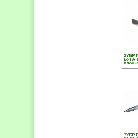
ЗУБР
БУРАН
плоско
300 м
ЗУБР