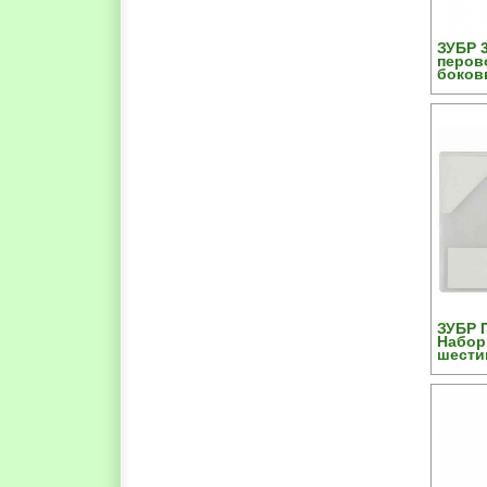
ЗУБР 
перово
боков
ЗУБР 
Набор
шести
хвост
класс