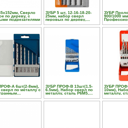
35x152мм, Сверло
ЗУБР 5 шт, 12-16-18-20-
ЗУБР Проло
е по дереву, с
25мм, набор сверл
900/1000 мм
ыми подрезателями
перовых по дереву,
Профессио
хвостовик HEX 1/4"
ПРОФ-А 6шт(2-8мм),
ЗУБР ПРОФ-В 13шт(1.5-
ЗУБР ПРОФ-
 сверл по металлу с
6.5мм), Набор сверл по
10мм), Наб
гранным
металлу, сталь Р6М5,
металлу, ст
овиком, сталь Р6М5,
класс В
класс В, ме
 А