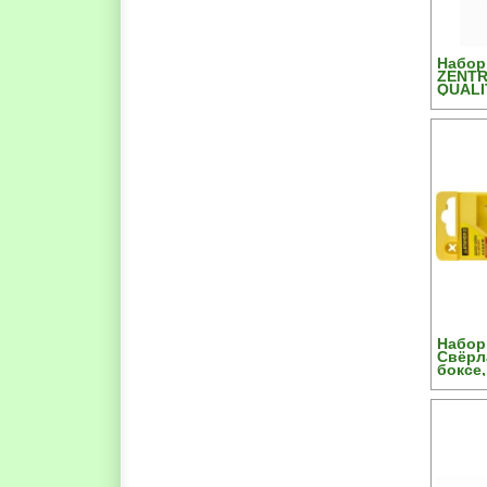
Набор
ZENTR
QUALI
бетону
Набор
Свёрла
боксе, 