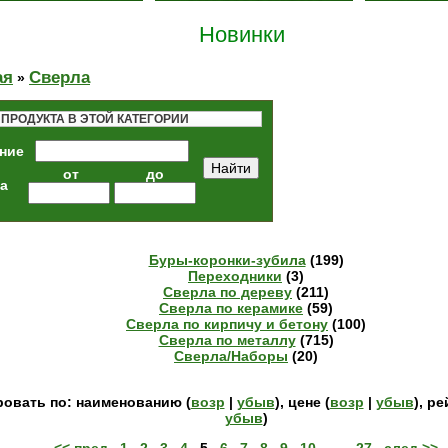
Новинки
ая
Сверла
»
 ПРОДУКТА В ЭТОЙ КАТЕГОРИИ
ние
от
до
а
Буры-коронки-зубила
(199)
Переходники
(3)
Сверла по дереву
(211)
Сверла по керамике
(59)
Сверла по кирпичу и бетону
(100)
Сверла по металлу
(715)
Сверла/Наборы
(20)
овать по: наименованию (
возр
|
убыв
), цене (
возр
|
убыв
), ре
убыв
)