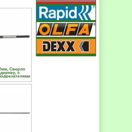
2мм, Сверло
дереву, с
подрезателями