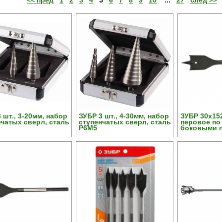
<< пред
1
2
3
4
5
6
7
8
9
10
...
27
след >>
 шт., 3-20мм, набор
ЗУБР 3 шт., 4-30мм, набор
ЗУБР 30x15
нчатых сверл, сталь
ступенчатых сверл, сталь
перовое по 
Р6М5
боковыми 