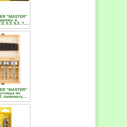
YER "MASTER"
ереву, в
5, 5,5, 6,5, 7,5,
7шт
YER "MASTER"
стнера по
, ламинату,
-35мм, 5шт