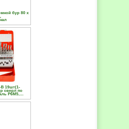
мной бур 80 х
,
нал
В 19шт(1-
ор сверл по
аль Р6М5,
т.бокс