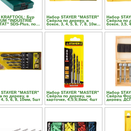
 KRAFTOOL: Бур
Набор STAYER "MASTER"
Набор STA
UM "INDUSTRIE
Свёрла по дереву, в
Свёрла по д
TAT" SDS-Plus, по
боксе, 3, 4, 5, 6, 7, 8, 10мм,
боксе, 3,5, 4,
, 7шт
8шт
8,5, 9,5мм, 
 STAYER "MASTER"
Набор STAYER "MASTER"
Набор STA
 по дереву, в
Свёрла по дереву, на
Свёрла Фор
4, 5, 6, 8, 10мм, 5шт
карточке, 4;5;6;8мм; 4шт
дереву, ДСП
15-20-25-30