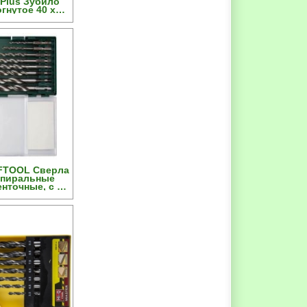
Plus Зубило
гнутое 40 х
FTOOL Сверла
спиральные
енточные, с W-
аточкой,
хвостовик, в