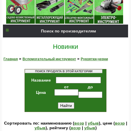
Поиск по производителям
Новинки
»
»
Главная
Вспомогательный инструмент
Рукоятки-черни
ПОИСК ПРОДУКТА В ЭТОЙ КАТЕГОРИИ
Название
от
до
Цена
Сортировать по: наименованию (
возр
|
убыв
), цене (
возр
|
убыв
), рейтингу (
возр
|
убыв
)