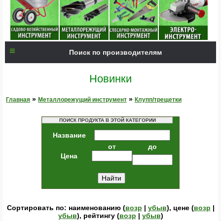
Поиск по производителям
Новинки
»
»
Главная
Металлорежущий инструмент
Клупп/трещетки
ПОИСК ПРОДУКТА В ЭТОЙ КАТЕГОРИИ
Название
от
до
Цена
Сортировать по: наименованию (
возр
|
убыв
), цене (
возр
|
убыв
), рейтингу (
возр
|
убыв
)