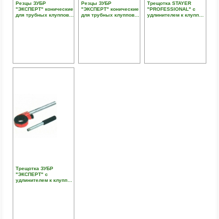
Резцы ЗУБР
Резцы ЗУБР
Трещотка STAYER
"ЭКСПЕРТ" конические
"ЭКСПЕРТ" конические
"PROFESSIONAL" с
для трубных клуппов,
для трубных клуппов,
удлинителем к клуппам
1/2"
3/4"
1/4" - 1 1/4"
Трещотка ЗУБР
"ЭКСПЕРТ" с
удлинителем к клуппам
1/4" - 1 1/4", 620мм