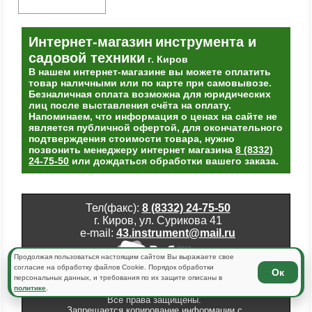
Интернет-магазин
инструмента и
садовой техники
г. Киров
В нашем интернет-магазине вы можете оплатить
товар наличными или по карте при самовывозе.
Безналичная оплата возможна для юридических
лиц после выставления счёта на оплату.
Напоминаем, что информация о ценах на сайте не
является публичной офертой, для окончательного
подтверждения стоимости товара, нужно
позвонить менеджеру интернет магазина
8 (8332)
24-75-50
или дождаться обработки вашего заказа.
Тел(факс):
8 (8332) 24-75-50
г. Киров, ул. Сурикова 41
e-mail:
43.instrument@mail.ru
Продолжая пользоваться настоящим сайтом Вы выражаете свое
согласие на обработку файлов Cookie. Порядок обработки
Ок
Copyright © 2013-2026 Интернет-Магазин
персональных данных, и требования по их защите описаны в
инструмента.
политике
.
Все права защищены.
Запрещается копирование информации с