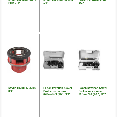
Profi 3/4"
1/4"
1/2"
Клупп трубный Зубр
Набор клуппов Stayer
Набор клуппов Stayer
3/4"
Profi с трещеткой
Profi с трещеткой
620мм №3 (1/2", 3/4",
620мм №4 (1/2", 3/4",
1")
1", 1 1/4")