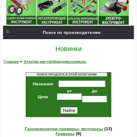
Поиск по производителям
Новинки
»
Главная
Электро-инстр/оборуд/материалы
ПОИСК ПРОДУКТА В ЭТОЙ КАТЕГОРИИ
Название
от
до
Цена
Газонокосилки-тримеры- мотокосы
(13)
Граверы
(8)