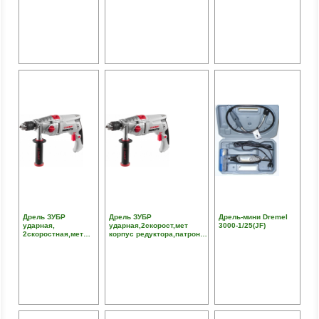
сталь-10мм/
2800об/мин, 0-44800уд/
13мм, реверс, 0-
бетон-13мм/
мин, 850Вт
2800об/мин, 0-
дерево-20мм,0-
44800уд/мин,
3000об/мин,0-
850Вт,кейс
48000уд/мин,780Вт
Дрель ЗУБР
Дрель ЗУБР
Дрель-мини Dremel
ударная,
ударная,2скорост,мет
3000-1/25(JF)
2скоростная,мет
корпус редуктора,патрон
корпус
13мм,реверс,d:сталь-16
редуктора,патрон
мм/бетон-16 мм/дерево-35
13мм,
мм,1100Вт,кейс
реверс,d:сталь-16
мм/бетон-16 мм/
дерево-35 мм,1100Вт