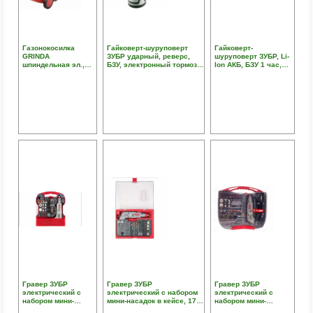
Газонокосилка
Гайковерт-шуруповерт
Гайковерт-
GRINDA
ЗУБР ударный, реверс,
шуруповерт ЗУБР, Li-
шпиндельная эл.,
БЗУ, электронный тормоз,
Ion АКБ, БЗУ 1 час,
ширина кошения 330
1,3А/ч, HEX 1/4", 2 АКБ,
индикатор
мм, высота кошения
БЗУ, Li-Ion, 12В, кейс
остаточного заряда
20-25-30-35-40 мм,
180 Нм, 1,7А/ч,
1200 Вт, 3900 об/мин
квадрат 1/2", 18В, кей
Гравер ЗУБР
Гравер ЗУБР
Гравер ЗУБР
электрический с
электрический с набором
электрический с
набором мини-
мини-насадок в кейсе, 176
набором мини-
насадок в кейсе, 172
предметов
насадок в кейсе, 219