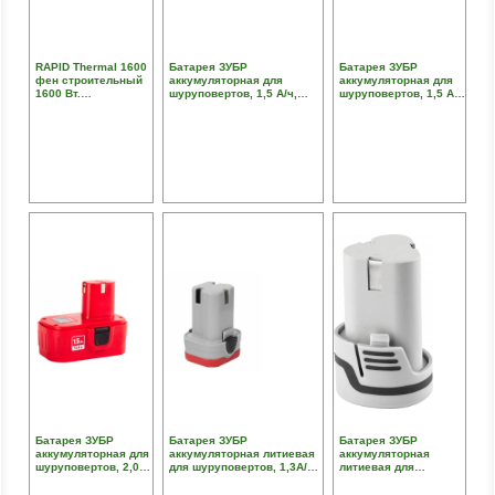
RAPID Thermal 1600
Батарея ЗУБР
Батарея ЗУБР
фен строительный
аккумуляторная для
аккумуляторная для
1600 Вт.
шуруповертов, 1,5 А/ч,
шуруповертов, 1,5 А/
Регулировка
14.4 В
ч12.0 В
температуры: 60°C /
550 °C. Расход
воздуха 280 л/мин
Батарея ЗУБР
Батарея ЗУБР
Батарея ЗУБР
аккумуляторная для
аккумуляторная литиевая
аккумуляторная
шуруповертов, 2,0
для шуруповертов, 1,3А/ч,
литиевая для
А/ч, 14.4 В
10,8В
шуруповертов, 1,3А/ч,
12В