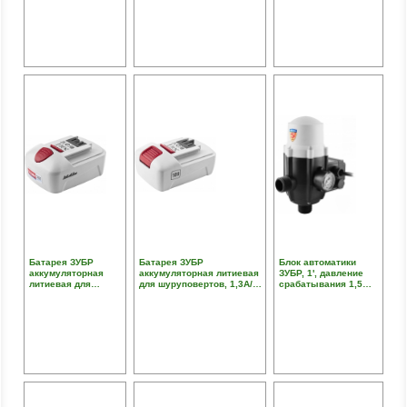
Батарея ЗУБР
Батарея ЗУБР
Блок автоматики
аккумуляторная
аккумуляторная литиевая
ЗУБР, 1', давление
литиевая для
для шуруповертов, 1,3А/ч,
срабатывания 1,5
шуруповертов, 1,3А/
18В
Атм,макс мощность
ч, 14,4В
подключаемых
насосов 1,1кВт