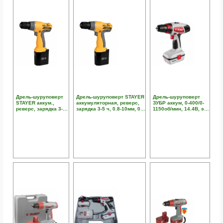
Дрель-шуруповерт
Дрель-шуруповерт STAYER
Дрель-шуруповерт
STAYER аккум.,
аккумуляторная, реверс,
ЗУБР аккум, 0-400/0-
реверс, зарядка 3-5
зарядка 3-5 ч, 0.8-10мм, 0-
1150об/мин, 14.4В, эл
ч, 0.8-10мм, 0-550
550 об/мин, 1.2 Ач, 14.4 В,
тормоз, в кейсе,
об/мин, 1.2 Ач, 14.4
коробка
ПРОМО
В, набор бит и
сверл, кейс