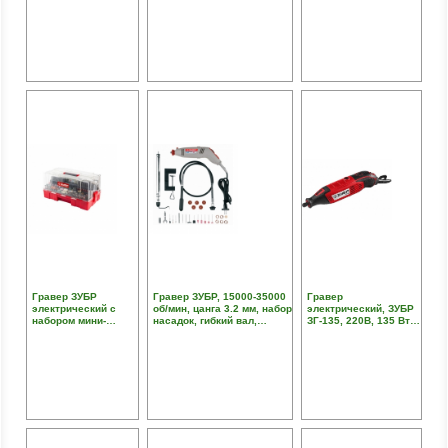
предмета
предметов
Гравер ЗУБР
Гравер ЗУБР, 15000-35000
Гравер
электрический с
об/мин, цанга 3.2 мм, набор
электрический, ЗУБР
набором мини-
насадок, гибкий вал,
ЗГ-135, 220В, 135 Вт,
насадок в кейсе, 242
штатив, 160 Вт, кейс
3.2 мм, 15000-35000
предмета
об/мин, базовая
модель, в коробке