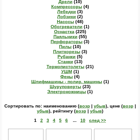
Дрели
(10)
Компрессоры
(4)
Лебедки
(3)
Лобзики
(2)
Насосы
(48)
Обогреватели
(1)
Оснастка
(225)
Паяльники
(55)
Перфораторы
(3)
Пилы
(10)
Плиткорезы
(3)
Рубанки
(5)
Станки
(13)
Термопистолеты
(21)
УШМ
(1)
Фены
(4)
Шлифмашины - полир. машины
(1)
Шуруповерты
(23)
Электроножницы
(1)
Сортировать по: наименованию (
возр
|
убыв
), цене (
возр
|
убыв
), рейтингу (
возр
|
убыв
)
1
2
3
4
5
6
...
10
след >>