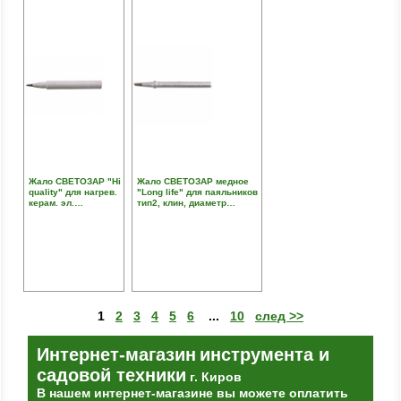
Жало СВЕТОЗАР "Hi
Жало СВЕТОЗАР медное
quality" для нагрев.
"Long life" для паяльников
керам. эл.
тип2, клин, диаметр
паяльников/станций,
наконечника 2 мм
конус, диаметр
наконечника 1 мм
1
2
3
4
5
6
...
10
след >>
Интернет-магазин
инструмента и
садовой техники
г. Киров
В нашем интернет-магазине вы можете оплатить