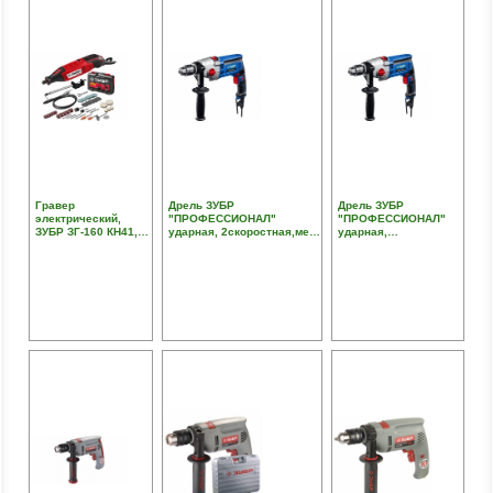
Гравер
Дрель ЗУБР
Дрель ЗУБР
электрический,
"ПРОФЕССИОНАЛ"
"ПРОФЕССИОНАЛ"
ЗУБР ЗГ-160 КН41,
ударная, 2скоростная,мет
ударная,
220В, 160 Вт, 3.2 мм,
корпус редуктора,патрон
2скоростная,мет
15000-35000 об/мин,
13мм, реверс, d:сталь-13
корпус
набор насадок, цанг
мм/бетон-16 мм/дерево-35
редуктора,патрон
и державок, гибкий
мм, 850Вт
13мм, реверс,
вал, штатив, 41
d:сталь-13 мм/
предмет, кейс
бетон-16 мм/
дерево-35 мм, 850Вт,
кейс