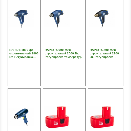
RAPID R1800 фен
RAPID R2000 фен
RAPID R2200 фен
строительный 1800
строительный 2000 Вт.
строительный 2200
Вт. Регулировка
Регулировка температуры:
Вт. Регулировка
температуры: 300-
60-600 °C. Расход воздуха:
температуры: 60-650
550 ° C. Расход
250-450 л/мин. 3 режима
°C. Расход воздуха:
воздуха: 250-450 л/
воздушного потока
250-500 л/мин.
мин. 2 режима
Светодиодная
воздушного потока
индикация нагрева