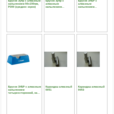
Брусок Зубр с алмазным
Брусок Зубр с
Брусок ЗУБР с
напылением 50х150мм,
алмазным
алмазным
Р300 (среднее зерно)
напылением
напылением
50х150мм, Р400
правочный
(мелкое зерно)
двухсторонний, в
пенале, P 325/600,
100мм
Брусок ЗУБР с алмазным
Карандаш алмазный
Карандаш алмазный
напылением
0051
0053
четырехсторонний, на
подставке, P
200/300/400/600,
150х50мм