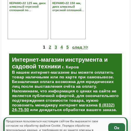
КЕРАМО-22 125 мм, диск
КЕРАМО-22 150 мм,
алмазный отрезной
диск алмазный
сплошной по
отрезной сплошной
керамограниту, мрамору,
по керамограниту,
плитке, ЗУБР
мрамору, плитке,
ЗУБР
1
2
3
4
5
след >>
Интернет-магазин
инструмента и
садовой техники
г. Киров
В нашем интернет-магазине вы можете оплатить
товар наличными или по карте при самовывозе.
Безналичная оплата возможна для юридических
лиц после выставления счёта на оплату.
Напоминаем, что информация о ценах на сайте не
является публичной офертой, для окончательного
подтверждения стоимости товара, нужно
позвонить менеджеру интернет магазина
8 (8332)
24-75-50
или дождаться обработки вашего заказа.
Продолжая пользоваться настоящим сайтом Вы выражаете свое
согласие на обработку файлов Cookie. Порядок обработки
Ок
Тел(факс):
8 (8332) 24-75-50
персональных данных, и требования по их защите описаны в