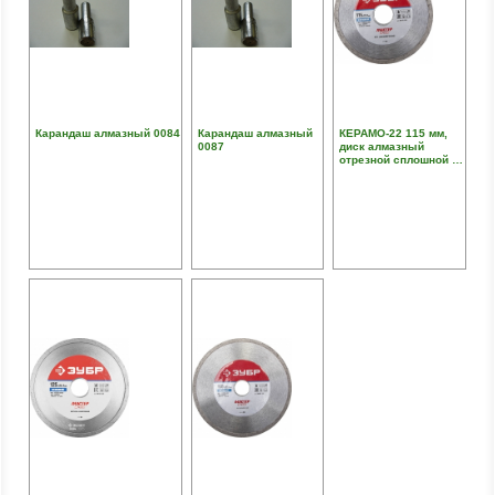
Карандаш алмазный 0084
Карандаш алмазный
КЕРАМО-22 115 мм,
0087
диск алмазный
отрезной сплошной по
керамограниту,
мрамору, плитке,
ЗУБР