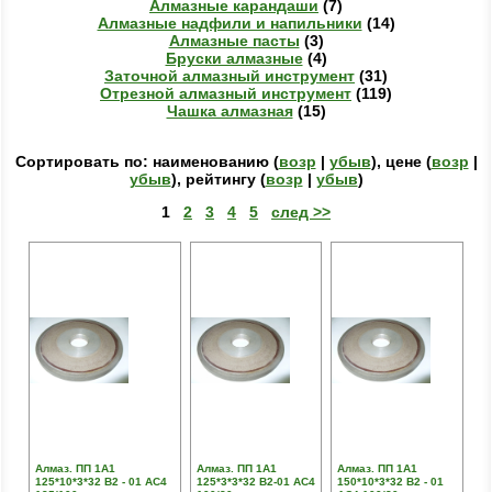
Алмазные карандаши
(7)
Алмазные надфили и напильники
(14)
Алмазные пасты
(3)
Бруски алмазные
(4)
Заточной алмазный инструмент
(31)
Отрезной алмазный инструмент
(119)
Чашка алмазная
(15)
Сортировать по: наименованию (
возр
|
убыв
), цене (
возр
|
убыв
), рейтингу (
возр
|
убыв
)
1
2
3
4
5
след >>
Алмаз. ПП 1А1
Алмаз. ПП 1А1
Алмаз. ПП 1А1
125*10*3*32 В2 - 01 АС4
125*3*3*32 В2-01 АС4
150*10*3*32 В2 - 01