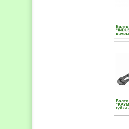
Болто
"INDU
двуры
KRAFT
высок
компа
CrV, 2
Болто
"KAYM
губки 
хромо
сталь