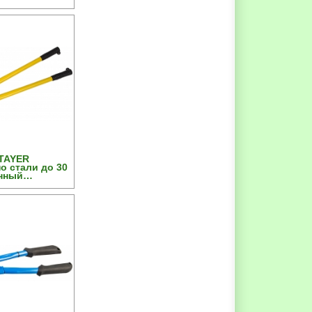
 1050мм
TAYER
о стали до 30
нный
 750мм