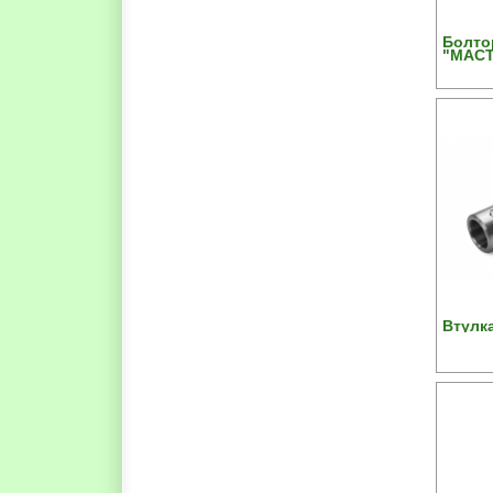
Болто
"МАСТ
Втулка