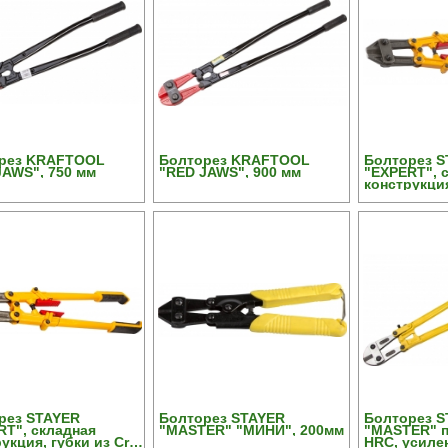
рез KRAFTOOL
Болторез KRAFTOOL
Болторез S
JAWS", 750 мм
"RED JAWS", 900 мм
"EXPERT", 
конструкция
Mo стали, 
рукоятка, с
d= 6мм, 45
рез STAYER
Болторез STAYER
Болторез S
RT", складная
"MASTER" "МИНИ", 200мм
"MASTER" п
укция, губки из Cr-
HRC, усиле