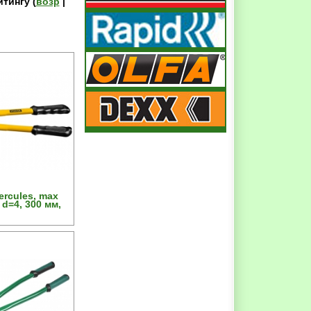
йтингу (
возр
|
rcules, max
 d=4, 300 мм,