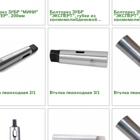
рез ЗУБР "МИНИ"
Болторез ЗУБР
Болторез З
ЕР", 200мм
"ЭКСПЕРТ", губки из
"ЭКСПЕРТ",
хромомолибденовой
хромомоли
стали, 1050мм/42”
стали, 350м
 переходная 2/1
Втулка переходная 3/1
Втулка пере