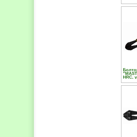
Mo ст
рукоят
d= 8м
Болто
"MAST
HRC, 
конне