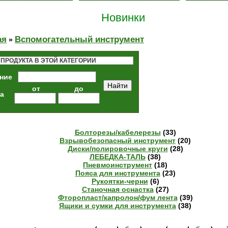
Новинки
ая
Вспомогательный инструмент
»
 ПРОДУКТА В ЭТОЙ КАТЕГОРИИ
ние
от
до
а
Болторезы/кабелерезы
(33)
Взрывобезопасный инструмент
(20)
Диски/полировочные круги
(28)
ЛЕБЕДКА-ТАЛЬ
(38)
Пневмоинструмент
(18)
Пояса для инструмента
(23)
Рукоятки-черни
(6)
Станочная оснастка
(27)
Фторопласт/капролон/фум лента
(39)
Ящики и сумки для инструмента
(38)