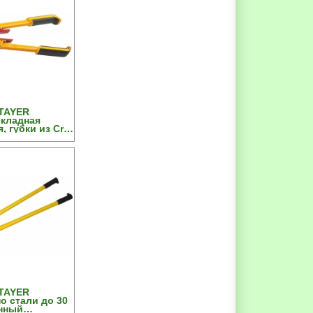
TAYER
складная
, губки из Cr-
двухкомп
таль HRC 42 до
0мм
TAYER
о стали до 30
нный