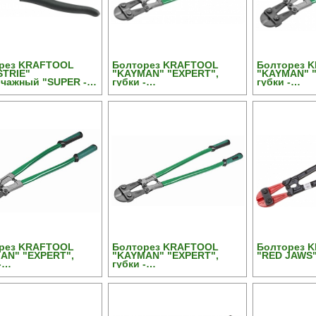
рез KRAFTOOL
Болторез KRAFTOOL
Болторез 
STRIE"
"KAYMAN" "EXPERT",
"KAYMAN" "
чажный "SUPER -
губки -
губки -
", цельноков,
хромомолибденовая
хромомоли
омощьная
сталь, 1050мм
сталь, 450
ктная конструкция,
00мм
рез KRAFTOOL
Болторез KRAFTOOL
Болторез 
AN" "EXPERT",
"KAYMAN" "EXPERT",
"RED JAWS"
-
губки -
молибденовая
хромомолибденовая
, 600мм
сталь, 750мм