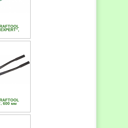
KRAFTOOL
EXPERT",
бденовая
мм
KRAFTOOL
, 600 мм