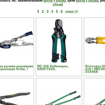
овать по: наименованию (
возр
|
убыв
), цене (
возр
|
убыв
), ре
убыв
)
1
2
3
4
5
6
след >>
ка ручная рычажная
RC-11K Кабелерез,
Болторез He
тросовая 4т/3м, +
KRAFTOOL
d=6 / HRC35
STAYER