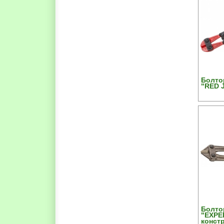
Болто
"RED 
Болто
"EXPE
констр