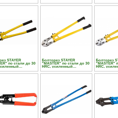
али, двухкомп
коннектор,
ка, сталь HRC 42 до
м, 600мм
рез STAYER
Болторез STAYER
Болторез S
ER" по стали до 30
"MASTER" по стали до 30
"MASTER" п
усиленный
HRC, усиленный
HRC, усиле
ктор, 450мм
коннектор, 600мм
коннектор,