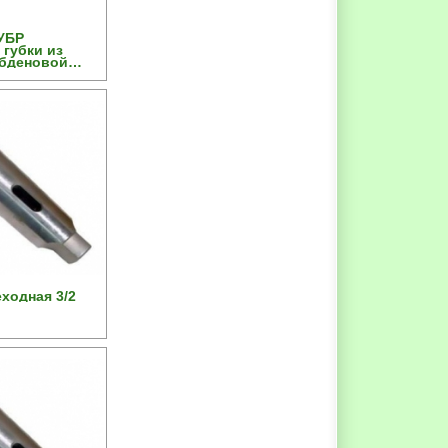
УБР
 губки из
бденовой
м/14”
ходная 3/2